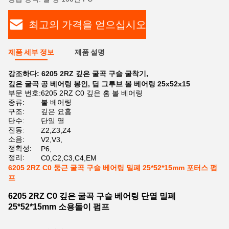
최고의 가격을 얻으십시오
제품 세부 정보
제품 설명
강조하다:
6205 2RZ 깊은 굴곡 구슬 굴착기
,
깊은 굴곡 공 베어링 봉인
,
딥 그루브 볼 베어링 25x52x15
부문 번호:
6205 2RZ C0 깊은 홈 볼 베어링
종류:
볼 베어링
구조:
깊은 요홈
단수:
단일 열
진동:
Z2,Z3,Z4
소음:
V2,V3,
정확성:
P6,
정리:
C0,C2,C3,C4,EM
6205 2RZ C0 둥근 굴곡 구슬 베어링 밀폐 25*52*15mm 포터스 펌
프
6205 2RZ C0 깊은 굴곡 구슬 베어링 단열 밀폐
25*52*15mm 소용돌이 펌프