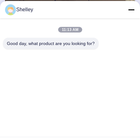
Shelley
11:13 AM
6205 2RZ 베어링의 성능 특성은 무엇입니까
포르텍스 펌프
?
Good day, what product are you looking for?
6205 2RZ 베어링은 저소음 환경을 보장하기 위해 조용한 작동을
제공하여 소용돌이 펌프에 적합합니다.2850~3500 RPM의 속도에
효율적으로 작동한다.신뢰성 을 위해 설계 되어, -20°C 에서 120°C
까지의 넓은 온도 범위 내에서 효과적으로 작동 합니다. 이 베어링
은 또한 낮은 시작 토크를 가지고 있으며, 최소한의 노력으로 쉽게
시작되도록 합니다.이중 고무 봉쇄 는 물 이 침투 하는 것을 막고 윤
활유 를 유지 한다전체적으로 6205 2RZ 베어링은 원활하고 신뢰
할 수 있고 효율적인 작동을 제공하여 소용돌이 펌프의 특정 요구
사항을 충족합니다.
6205 2RZ 베어링의 응용 프로그램은 무엇입니까?