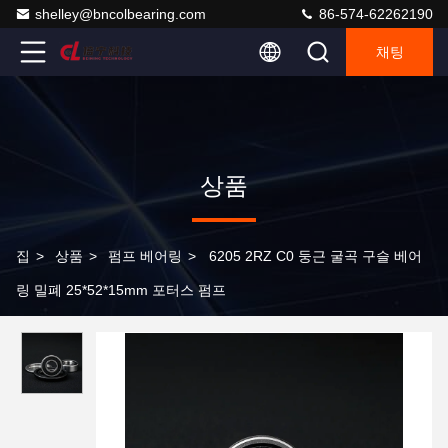
shelley@bncolbearing.com
86-574-62262190
채팅
상품
집
>
상품
>
펌프 베어링
>
6205 2RZ C0 둥근 굴곡 구슬 베어
링 밀폐 25*52*15mm 포터스 펌프