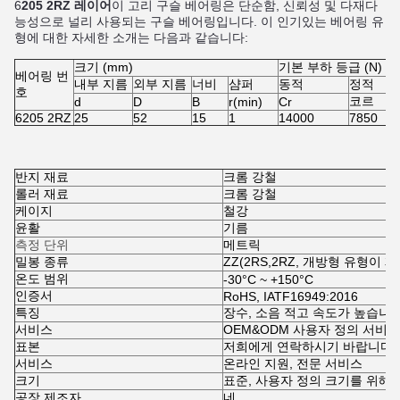
6
205 2RZ 레이어
이 고리 구슬 베어링은 단순함, 신뢰성 및 다재다
능성으로 널리 사용되는 구슬 베어링입니다. 이 인기있는 베어링 유
형에 대한 자세한 소개는 다음과 같습니다:
크기 (mm)
기본 부하 등급 (N)
베어링 번
내부 지름
외부 지름
너비
샴퍼
동적
정적
호
코르
d
D
B
r(min)
Cr
6205 2RZ
25
52
15
1
14000
7850
반지 재료
크롬 강철
롤러 재료
크롬 강철
케이지
철강
윤활
기름
측정 단위
메트릭
밀봉 종류
ZZ(2RS
,
2RZ, 개방형 유형이 
온도 범위
-30°C ~ +150°C
인증서
RoHS, IATF16949:2016
특징
장수, 소음 적고 속도가 높습니다
서비스
OEM&ODM 사용자 정의 서비스
표본
저희에게 연락하시기 바랍니다
서비스
온라인 지원, 전문 서비스
크기
표준, 사용자 정의 크기를 위해
공장 제조자
네