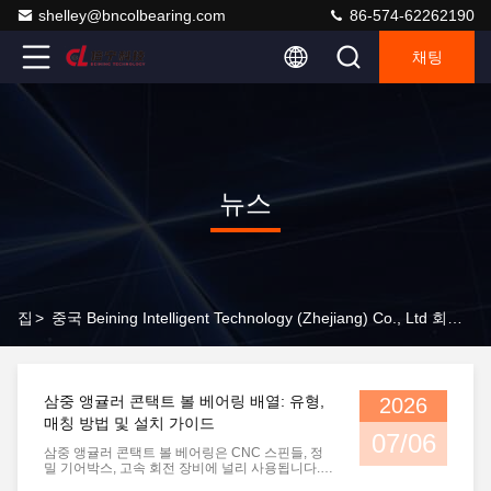
shelley@bncolbearing.com
86-574-62262190
채팅
뉴스
집
>
중국 Beining Intelligent Technology (Zhejiang) Co., Ltd 회사 뉴스
삼중 앵귤러 콘택트 볼 베어링 배열: 유형,
2026
매칭 방법 및 설치 가이드
07/06
삼중 앵귤러 콘택트 볼 베어링은 CNC 스핀들, 정
밀 기어박스, 고속 회전 장비에 널리 사용됩니다. 3
개의 일치하는 베어링을 단일 어셈블리로 결합함